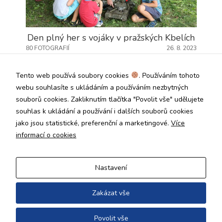
Den plný her s vojáky v pražských Kbelích
80 FOTOGRAFIÍ
26. 8. 2023
Tento web používá soubory cookies
. Používáním tohoto
webu souhlasíte s ukládáním a používáním nezbytných
souborů cookies. Zakliknutím tlačítka "Povolit vše" udělujete
souhlas k ukládání a používání i dalších souborů cookies
jako jsou statistické, preferenční a marketingové.
Více
informací o cookies
Nastavení
Pohádka za
Výtvarná soutěž
vysvědčení
čarodějky Kbelky II.
ročník
53 FOTOGRAFIÍ
30. 6. 2023
Zakázat vše
13 FOTOGRAFIÍ
26. 6. 2023
Povolit vše
Copyright © 2026