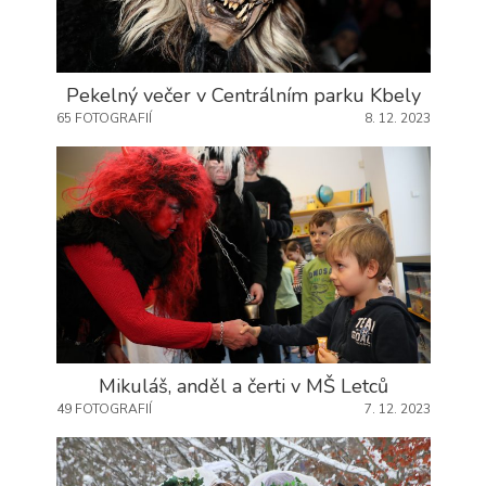
použití
identifikátorů,
které ukazují
na konkrétní
uživatelé
Pekelný večer v Centrálním parku Kbely
našeho webu.
65 FOTOGRAFIÍ
8. 12. 2023
Pokud
vypnete
používání
analytických
cookies ve
vztahu k Vaší
návštěvě,
ztrácíme
možnost
analýzy
výkonu a
optimalizace
našich
Mikuláš, anděl a čerti v MŠ Letců
opatření.
49 FOTOGRAFIÍ
7. 12. 2023
Personalizované