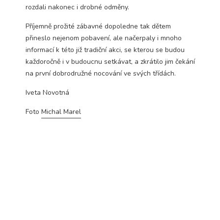
rozdali nakonec i drobné odměny.
Technické
cookies jsou
nezbytné pro
Příjemně prožité zábavné dopoledne tak dětem
správné
přineslo nejenom pobavení, ale načerpaly i mnoho
fungování
informací k této již tradiční akci, se kterou se budou
webu a všech
každoročně i v budoucnu setkávat, a zkrátilo jim čekání
funkcí, které
nabízí.
na první dobrodružné nocování ve svých třídách.
Nepožadujeme
Váš souhlas s
Iveta Novotná
využitím
technických
Foto
Michal Marel
cookies na
našem webu. Z
tohoto důvodu
technické
cookies
nemohou být
individuálně
deaktivovány
nebo
aktivovány.