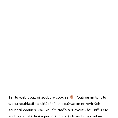
subjektů. Díky tomu
můžeme vytvářet
profily založené na
Vašich zájmech, tak
zvané
pseudonymizované
profily. Na základě
těchto informací
není zpravidla
možná
bezprostřední
identifikace Vaší
osoby, protože
jsou používány
pouze
pseudonymizované
údaje. Pokud
nevyjádříte
souhlas, nebudete
příjemcem obsahů
Tento web používá soubory cookies
. Používáním tohoto
a reklam
webu souhlasíte s ukládáním a používáním nezbytných
přizpůsobených
souborů cookies. Zakliknutím tlačítka "Povolit vše" udělujete
Vašim zájmům.
souhlas k ukládání a používání i dalších souborů cookies