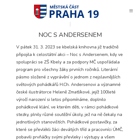
PRAHA 19
NOC S ANDERSENEM
V pátek 31. 3. 2023 se kbelská knihovna již tradičně
připojila k celostátní akci – Noc s Andersenem, kdy ve
spolupráci se ZŠ Kbely a za podpory MČ uspořádala
program pro všechny žáky prvních ročníků. Literární
pásmo složené z vyprávění o jednom z nejslavnějších
světových pohádkářů H.Ch. Andersenovi a významné
české ilustrátorce Heleně Zmatlíkové, jejíž 100leté
výročí narození si letos připomínáme, doplnilo
pohádkové klání, ve kterém děti, v rámci
pohádkové
stezky, plnily různé soutěžní úkoly, jež na ně čekaly na
jednotlivých stanovištích. Pohádkové postavičky, za
které se převlékli žáci devátých tříd a pracovníci ÚMČ,
Technické
pobavili prvňáčky svými převleky i výstupy a všem
cookies