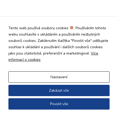
Technické
cookies jsou
nezbytné pro
správné
fungování
Tento web používá soubory cookies
. Používáním tohoto
webu a všech
funkcí, které
webu souhlasíte s ukládáním a používáním nezbytných
nabízí.
souborů cookies. Zakliknutím tlačítka "Povolit vše" udělujete
Nepožadujeme
souhlas k ukládání a používání i dalších souborů cookies
Váš souhlas s
jako jsou statistické, preferenční a marketingové.
Více
využitím
technických
informací o cookies
cookies na
našem webu. Z
tohoto důvodu
Nastavení
technické
cookies
nemohou být
Zakázat vše
individuálně
deaktivovány
Povolit vše
nebo
aktivovány.