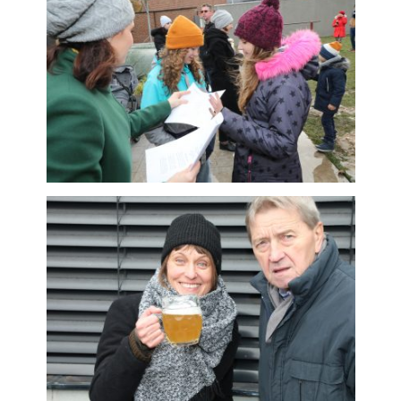
soubory cookie
Používáme rovněž
soubory cookie a
další technologie,
abychom
přizpůsobili naše
webové stránky
potřebám a
zájmům našich
návštěvníků.
Reklamní cookies
Reklamní cookies
používáme my
nebo naši partneři,
abychom Vám
mohli zobrazit
vhodné obsahy
nebo reklamy jak
na našich
stránkách, tak na
stránkách třetích