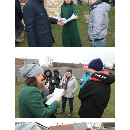
použití
identifikátorů,
které ukazují
na konkrétní
uživatelé
našeho webu.
Pokud
vypnete
používání
analytických
cookies ve
vztahu k Vaší
návštěvě,
ztrácíme
možnost
analýzy
výkonu a
optimalizace
našich
opatření.
Personalizované