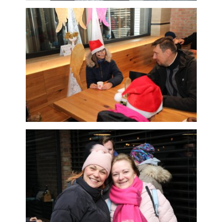
subjektů. Díky tomu
můžeme vytvářet
profily založené na
Vašich zájmech, tak
zvané
pseudonymizované
profily. Na základě
těchto informací
není zpravidla
možná
bezprostřední
identifikace Vaší
osoby, protože
jsou používány
pouze
pseudonymizované
údaje. Pokud
nevyjádříte
souhlas, nebudete
příjemcem obsahů
a reklam
přizpůsobených
Vašim zájmům.