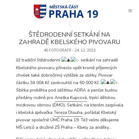
PRAHA 19
ŠTĚDRODENNÍ SETKÁNÍ NA
ZAHRADĚ KBELSKÉHO PIVOVARU
46 FOTOGRAFIÍ - 24. 12. 2023
Již tradiční štědrodenní
setkání na zahradě
Kbelského pivovaru přineslo opět kromě příjemných
chvilek také dobročinný výtěžek ze sbírky. Pivovar
částku 34 004 Kč zaokrouhlil na 50 000 Kč.
Sbírka proběhla pod záštitou ADRA a peníze budou
předány rodině pro
Anetka Kupcová
, trpící dětskou
mozkovou obrnou (DMO). Setkání, na kterém zazpívala
i kbelská zpěvačka
Tereza Dlouha
, pořádal
Kbelský
pivovar
společně ÚMČ Praha 19. Též velmi děkujeme
MŠ Letců a družině ZŠ Praha –
Kbely za andílky…
Technické
cookies