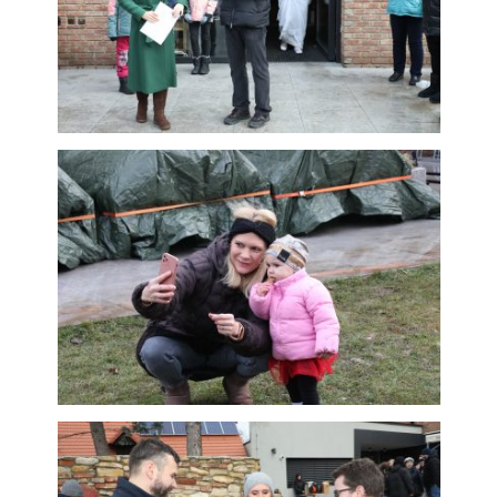
Analytické
cookies
Analytické
cookies nám
umožňují
měření výkonu
našeho webu
a našich
reklamních
kampaní.
Jejich pomocí
určujeme
počet návštěv
a zdroje
návštěv našich
internetových
stránek. Data
získaná
pomocí těchto
cookies
zpracováváme
souhrnně, bez