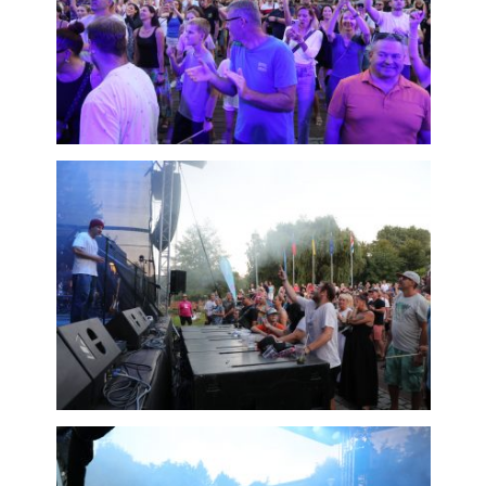
Analytické
cookies
Analytické
cookies nám
umožňují
měření výkonu
našeho webu
a našich
reklamních
kampaní.
Jejich pomocí
určujeme
počet návštěv
a zdroje
návštěv našich
internetových
stránek. Data
získaná
pomocí těchto
cookies
zpracováváme
souhrnně, bez