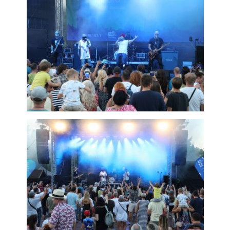
soubory cookie
Používáme rovněž
soubory cookie a
další technologie,
abychom
přizpůsobili naše
webové stránky
potřebám a
zájmům našich
návštěvníků.
Reklamní cookies
Reklamní cookies
používáme my
nebo naši partneři,
abychom Vám
mohli zobrazit
vhodné obsahy
nebo reklamy jak
na našich
stránkách, tak na
stránkách třetích