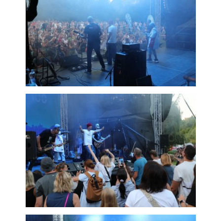
použití
identifikátorů,
které ukazují
na konkrétní
uživatelé
našeho webu.
Pokud
vypnete
používání
analytických
cookies ve
vztahu k Vaší
návštěvě,
ztrácíme
možnost
analýzy
výkonu a
optimalizace
našich
opatření.
Personalizované