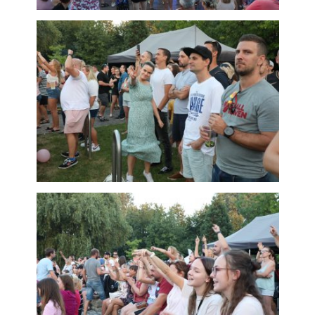
subjektů. Díky tomu
můžeme vytvářet
profily založené na
Vašich zájmech, tak
zvané
pseudonymizované
profily. Na základě
těchto informací
není zpravidla
možná
bezprostřední
identifikace Vaší
osoby, protože
jsou používány
pouze
pseudonymizované
údaje. Pokud
nevyjádříte
souhlas, nebudete
příjemcem obsahů
a reklam
přizpůsobených
Vašim zájmům.