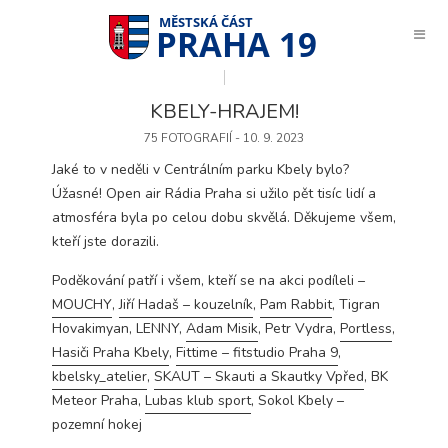
PRAHA 19
KBELY-HRAJEM!
75 FOTOGRAFIÍ - 10. 9. 2023
Jaké to v neděli v Centrálním parku Kbely bylo?
Úžasné! Open air Rádia Praha si užilo pět tisíc lidí a
atmosféra byla po celou dobu skvělá. Děkujeme všem,
kteří jste dorazili.
Poděkování patří i všem, kteří se na akci podíleli –
MOUCHY
,
Jiří Hadaš – kouzelník
,
Pam Rabbit
,
Tigran
Hovakimyan
, LENNY,
Adam Misik
, Petr Vydra,
Portless
,
Hasiči Praha Kbely
,
Fittime – fitstudio Praha 9
,
kbelsky_atelier
,
SKAUT – Skauti a Skautky Vpřed
,
BK
Meteor Praha
,
Lubas klub sport
,
Sokol Kbely –
Technické
pozemní hokej
cookies