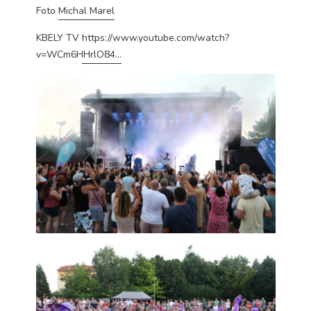
Technické
Foto
Michal Marel
cookies jsou
nezbytné pro
KBELY TV
https://www.youtube.com/watch?
správné
v=WCm6HHrlO84…
fungování
webu a všech
funkcí, které
nabízí.
Nepožadujeme
Váš souhlas s
využitím
technických
cookies na
našem webu. Z
tohoto důvodu
technické
cookies
nemohou být
individuálně
deaktivovány
nebo
aktivovány.