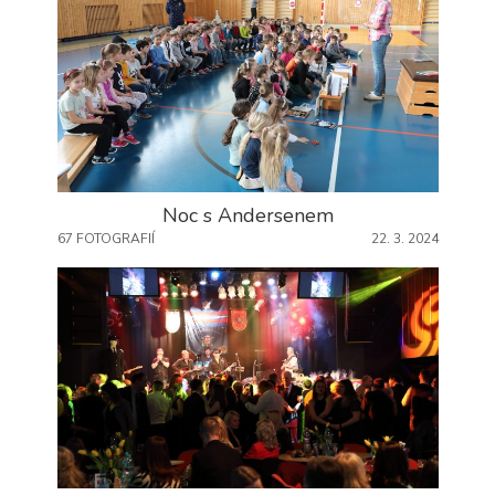
subjektů. Díky tomu
můžeme vytvářet
profily založené na
Vašich zájmech, tak
zvané
pseudonymizované
profily. Na základě
těchto informací
není zpravidla
možná
Noc s Andersenem
bezprostřední
identifikace Vaší
67 FOTOGRAFIÍ
22. 3. 2024
osoby, protože
jsou používány
pouze
pseudonymizované
údaje. Pokud
nevyjádříte
souhlas, nebudete
příjemcem obsahů
a reklam
přizpůsobených
Vašim zájmům.