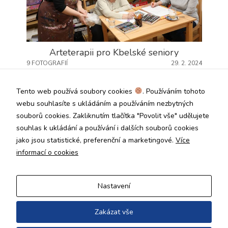
Arteterapii pro Kbelské seniory
9 FOTOGRAFIÍ
29. 2. 2024
Tento web používá soubory cookies
. Používáním tohoto
webu souhlasíte s ukládáním a používáním nezbytných
souborů cookies. Zakliknutím tlačítka "Povolit vše" udělujete
souhlas k ukládání a používání i dalších souborů cookies
jako jsou statistické, preferenční a marketingové.
Více
informací o cookies
Nastavení
Reprezentační ples MČ Praha 19
79 FOTOGRAFIÍ
23. 2. 2024
Zakázat vše