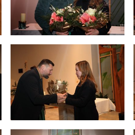
použití
identifikátorů,
které ukazují
na konkrétní
uživatelé
našeho webu.
Pokud
vypnete
používání
analytických
cookies ve
vztahu k Vaší
návštěvě,
ztrácíme
možnost
analýzy
výkonu a
optimalizace
našich
opatření.
Personalizované