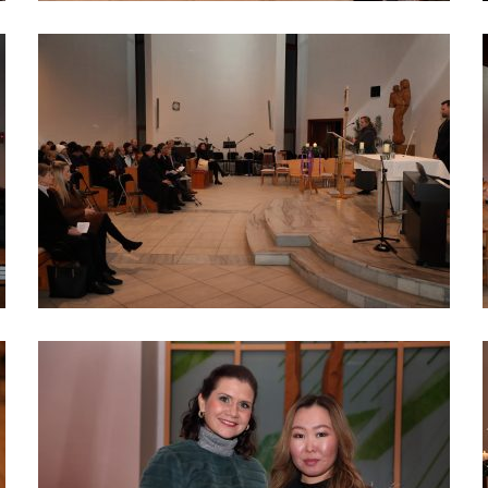
Analytické
cookies
Analytické
cookies nám
umožňují
měření výkonu
našeho webu
a našich
reklamních
kampaní.
Jejich pomocí
určujeme
počet návštěv
a zdroje
návštěv našich
internetových
stránek. Data
získaná
pomocí těchto
cookies
zpracováváme
souhrnně, bez