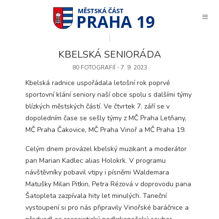
PRAHA 19
KBELSKÁ SENIORÁDA
80 FOTOGRAFIÍ - 7. 9. 2023
Kbelská radnice uspořádala letošní rok poprvé
sportovní klání seniory naší obce spolu s dalšími týmy
blízkých městských částí. Ve čtvrtek 7. září se v
dopoledním čase se sešly týmy z MČ Praha Letňany,
MČ Praha Čakovice, MČ Praha Vinoř a MČ Praha 19.
Celým dnem provázel kbelský muzikant a moderátor
pan Marian Kadlec alias Holokrk. V programu
návštěvníky pobavil vtipy i písněmi Waldemara
Matušky Milan Pitkin, Petra Rézová v doprovodu pana
Šatopleta zazpívala
hity let minulých. Taneční
Technické
vystoupení si pro nás připravily Vinořské baráčnice a
cookies