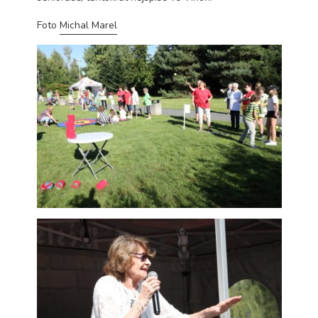
Analytické
Foto
Michal Marel
cookies
Analytické
cookies nám
umožňují
měření výkonu
našeho webu
a našich
reklamních
kampaní.
Jejich pomocí
určujeme
počet návštěv
a zdroje
návštěv našich
internetových
stránek. Data
získaná
pomocí těchto
cookies
zpracováváme
souhrnně, bez