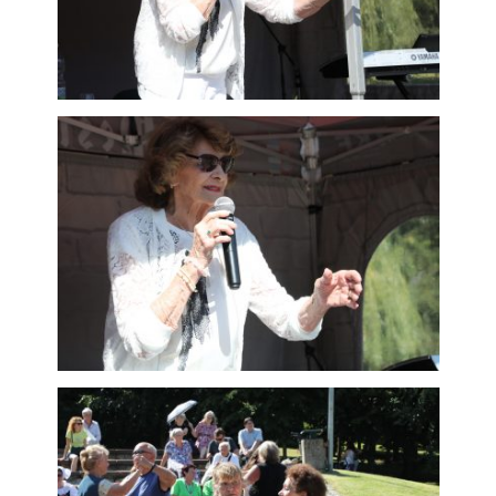
použití
identifikátorů,
které ukazují
na konkrétní
uživatelé
našeho webu.
Pokud
vypnete
používání
analytických
cookies ve
vztahu k Vaší
návštěvě,
ztrácíme
možnost
analýzy
výkonu a
optimalizace
našich
opatření.
Personalizované