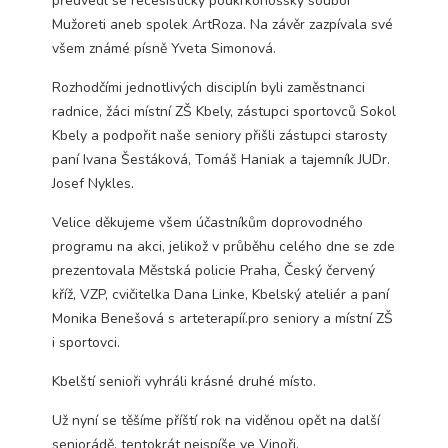
předvedl se recesistický podkrkonošský soubor
Technické
Mužoreti aneb spolek ArtRoza. Na závěr zazpívala své
cookies jsou
všem známé písně Yveta Simonová.
nezbytné pro
správné
Rozhodčími jednotlivých disciplín byli zaměstnanci
fungování
webu a všech
radnice, žáci místní ZŠ Kbely, zástupci sportovců Sokol
funkcí, které
Kbely a podpořit naše seniory přišli zástupci starosty
nabízí.
paní Ivana Šestáková, Tomáš Haniak a tajemník JUDr.
Nepožadujeme
Josef Nykles.
Váš souhlas s
využitím
Velice děkujeme všem účastníkům doprovodného
technických
cookies na
programu na akci, jelikož v průběhu celého dne se zde
našem webu. Z
prezentovala Městská policie Praha, Český červený
tohoto důvodu
kříž, VZP, cvičitelka Dana Linke, Kbelský ateliér a paní
technické
Monika Benešová s arteterapíí.pro seniory a místní ZŠ
cookies
nemohou být
i sportovci.
individuálně
deaktivovány
Kbelští senioři vyhráli krásné druhé místo.
nebo
aktivovány.
Už nyní se těšíme příští rok na viděnou opět na další
seniorádě, tentokrát nejspíše ve Vinoři.