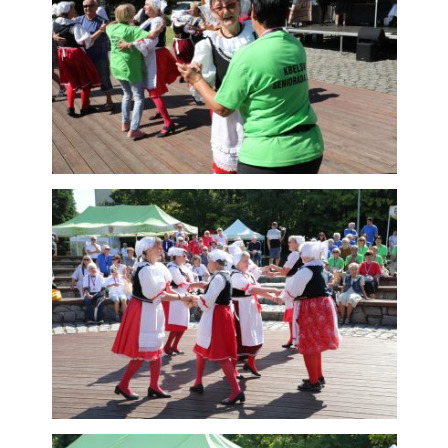
subjektů. Díky tomu
můžeme vytvářet
profily založené na
Vašich zájmech, tak
zvané
pseudonymizované
profily. Na základě
těchto informací
není zpravidla
možná
bezprostřední
identifikace Vaší
osoby, protože
jsou používány
pouze
pseudonymizované
údaje. Pokud
nevyjádříte
souhlas, nebudete
příjemcem obsahů
a reklam
přizpůsobených
Vašim zájmům.