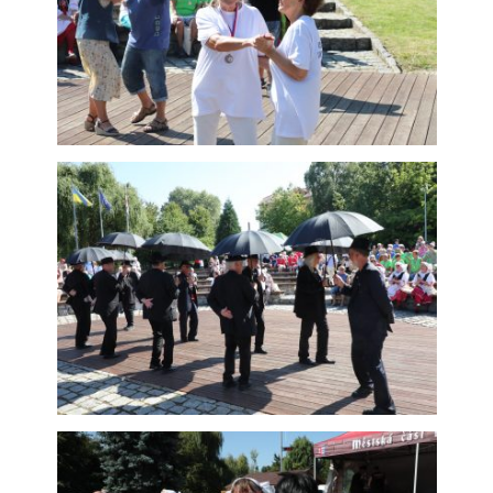
soubory cookie
Používáme rovněž
soubory cookie a
další technologie,
abychom
přizpůsobili naše
webové stránky
potřebám a
zájmům našich
návštěvníků.
Reklamní cookies
Reklamní cookies
používáme my
nebo naši partneři,
abychom Vám
mohli zobrazit
vhodné obsahy
nebo reklamy jak
na našich
stránkách, tak na
stránkách třetích