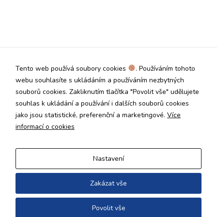
Analytické
cookies
Analytické
cookies nám
umožňují
měření výkonu
Tento web používá soubory cookies
. Používáním tohoto
našeho webu
webu souhlasíte s ukládáním a používáním nezbytných
a našich
reklamních
souborů cookies. Zakliknutím tlačítka "Povolit vše" udělujete
kampaní.
souhlas k ukládání a používání i dalších souborů cookies
Jejich pomocí
jako jsou statistické, preferenční a marketingové.
Více
určujeme
informací o cookies
počet návštěv
a zdroje
návštěv našich
internetových
Nastavení
stránek. Data
získaná
pomocí těchto
Zakázat vše
cookies
zpracováváme
Povolit vše
Copyright © 2026
souhrnně, bez