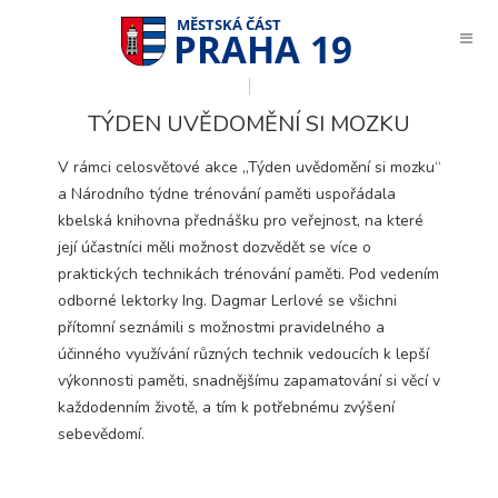
PRAHA 19
TÝDEN UVĚDOMĚNÍ SI MOZKU
V rámci celosvětové akce „Týden uvědomění si mozku“
a Národního týdne trénování paměti uspořádala
kbelská knihovna přednášku pro veřejnost, na které
její účastníci měli možnost dozvědět se více o
praktických technikách trénování paměti. Pod vedením
odborné lektorky Ing. Dagmar Lerlové se všichni
přítomní seznámili s možnostmi pravidelného a
účinného využívání různých technik vedoucích k lepší
výkonnosti paměti, snadnějšímu zapamatování si věcí v
každodenním životě, a tím k potřebnému zvýšení
sebevědomí.
Technické
cookies