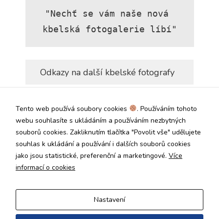
"Nechť se vám naše nová 
Analytické
cookies
kbelská fotogalerie líbí"
Analytické
cookies nám
umožňují
měření výkonu
Odkazy na další kbelské fotografy
našeho webu
a našich
reklamních
1. český klub fotografů amatérů Nek
kampaní.
Tento web používá soubory cookies
. Používáním tohoto
Jejich pomocí
ázanka
určujeme
webu souhlasíte s ukládáním a používáním nezbytných
počet návštěv
souborů cookies. Zakliknutím tlačítka "Povolit vše" udělujete
Fotogalerie Petra Váňi
a zdroje
souhlas k ukládání a používání i dalších souborů cookies
návštěv našich
jako jsou statistické, preferenční a marketingové.
internetových
Více
Fotogalerie Ivy Braunspergerové
stránek. Data
informací o cookies
získaná
pomocí těchto
Fotogalerie Jany Braunspergerové
cookies
Nastavení
zpracováváme
souhrnně, bez