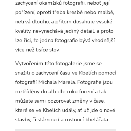
zachycení okamžiků fotografii, neboť její
Technické
cookies jsou
pořízení, oproti třeba kresbě nebo malbě,
nezbytné pro
netrvá dlouho, a přitom dosahuje vysoké
správné
fungování
kvality, nevynechává jediný detail, a proto
webu a všech
funkcí, které
lze říci, že jedna fotografie bývá vhodnější
nabízí.
Nepožadujeme
více než tisíce slov.
Váš souhlas s
využitím
Vytvořením této fotogalerie jsme se
technických
cookies na
snažili o zachycení času ve Kbelích pomocí
našem webu. Z
fotografií Michala Marela. Fotografie jsou
tohoto důvodu
technické
roztříděny do alb dle roku focení a tak
cookies
nemohou být
můžete sami pozorovat změny v čase,
individuálně
které se ve Kbelích udály, ať už jde o nové
deaktivovány
nebo
stavby, či stárnoucí a rostoucí kbeláčata.
aktivovány.