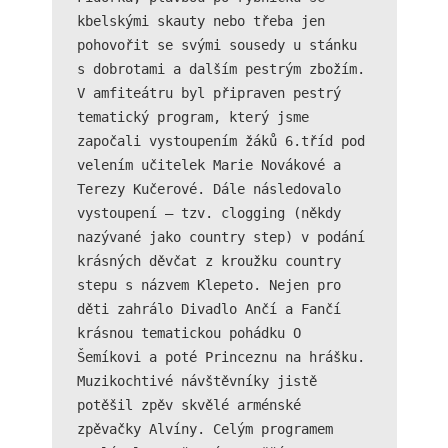
Technické
kbelskými skauty nebo třeba jen 
cookies jsou
pohovořit se svými sousedy u stánku 
nezbytné pro
s dobrotami a dalším pestrým zbožím.

správné
fungování
V amfiteátru byl připraven pestrý 
webu a všech
tematický program, který jsme 
funkcí, které
započali vystoupením žáků 6.tříd pod 
nabízí.
velením učitelek Marie Novákové a 
Nepožadujeme
Váš souhlas s
Terezy Kučerové. Dále následovalo 
využitím
vystoupení – tzv. clogging (někdy 
technických
nazývané jako country step) v podání 
cookies na
našem webu. Z
krásných děvčat z kroužku country 
tohoto důvodu
stepu s názvem Klepeto. Nejen pro 
technické
děti zahrálo Divadlo Ančí a Fančí 
cookies
krásnou tematickou pohádku O 
nemohou být
individuálně
Šemíkovi a poté Princeznu na hrášku. 
deaktivovány
Muzikochtivé návštěvníky jistě 
nebo
potěšil zpěv skvělé arménské 
aktivovány.
zpěvačky Alvíny. Celým programem 