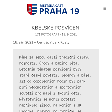
PRAHA 19
KBELSKÉ POSVÍCENÍ
171 FOTOGRAFIÍ - 18. 9. 2021
18. září 2021 – Centrální park Kbely
Máme za sebou další tradiční oslavu 
hojnosti, úrody a babího léta.

Letošním tématem posvícení byly 
staré české pověsti, legendy a báje.

Již od odpoledních hodin byl park 
plný vědomostních a sportovních 
soutěží pro malé i školní děti. 
Návštěvníci se mohli potěšit 
například jízdou na koních s JK 
Technické
cookies
Fidorka, plavbou po rybníčku se 