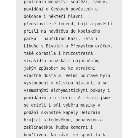
prolínalo množství soutěží, tance, 
povídání o českých pověstech a 
Analytické
cookies
dokonce i někteří hlavní 
Analytické
představitelé legend, bájí a pověstí 
cookies nám
přišli na návštěvu do kbelského 
umožňují
parku - například Kazi, Teta i 
měření výkonu
našeho webu
Libuše s Bivojem a Přemyslem oráčem, 
a našich
také dorazila i hrůzostrašná 
reklamních
strašidla pražská s objasněním, 
kampaní.
jakým způsobem se ke strašení 
Jejich pomocí
určujeme
vlastně dostala. Velmi poutavé bylo 
počet návštěv
vystoupení s oživlou historií a se 
a zdroje
všemožnými alchymistickými pokusy i 
návštěv našich
povídáním o historii. A tématu jsme 
internetových
stránek. Data
se drželi i při výběru muziky v 
získaná
podání skvostné kapely Delorain 
pomocí těchto
hrající středověkou, pohanskou a 
cookies
zpracováváme
zaklínačskou hudbu komorní i 
souhrnně, bez
bouřlivou. Na závěr se spustila k 