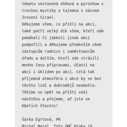
použití
tématu sestavená ohňová a pyroshow s 
identifikátorů,
trochou mystiky a tajemna s názvem 
které ukazují
na konkrétní
Zrození Sirael.

uživatelé
Děkujeme všem, co přišli na akci, 
našeho webu.
také patří velký dík všem, kteří nám 
Pokud
pomáhali či jakkoli jinak akci 
vypnete
používání
podpořili a děkujeme především všem 
analytických
zástupcům radnice i zaměstnancům 
cookies ve
úřadu a dalším, kteří zde strávili 
vztahu k Vaší
mnoho času přípravami, účastí na 
návštěvě,
ztrácíme
akci i úklidem po akci. Celá tak 
možnost
příjemná atmosféra z akce by se bez 
analýzy
těchto lidí a dobrodějů neobešla.

výkonu a
Těšíme se opět na příští vaši 
optimalizace
našich
návštěvu a přejeme, ať jste ve 
opatření.
Kbelích šťastni!

Šárka Egrtová, PR

Personalizované
Michal Marel, foto ÚMČ Praha 19