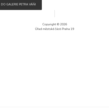
Technické
DO GALERIE PETRA VÁŇI
cookies jsou
nezbytné pro
správné
fungování
Copyright © 2026
webu a všech
Úřad městské části Praha 19
funkcí, které
nabízí.
Nepožadujeme
Váš souhlas s
využitím
technických
cookies na
našem webu. Z
tohoto důvodu
technické
cookies
nemohou být
individuálně
deaktivovány
nebo
aktivovány.