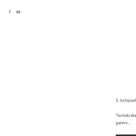
5. listopa
Tentokráte
galerii….