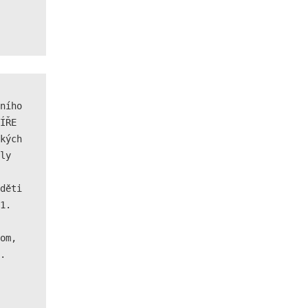
ÍŘE 
kých 
ly 
děti 
1. 
om, 
.
