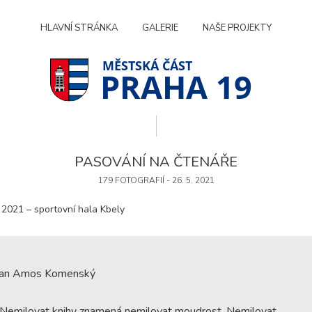
HLAVNÍ STRÁNKA
GALERIE
NAŠE PROJEKTY
PRAHA 19
PASOVÁNÍ NA ČTENÁŘE
179 FOTOGRAFIÍ - 26. 5. 2021
 2021 – sportovní hala Kbely
Jan Amos Komenský
Technické
cookies
„Nemilovat knihy znamená nemilovat moudrost. Nemilovat