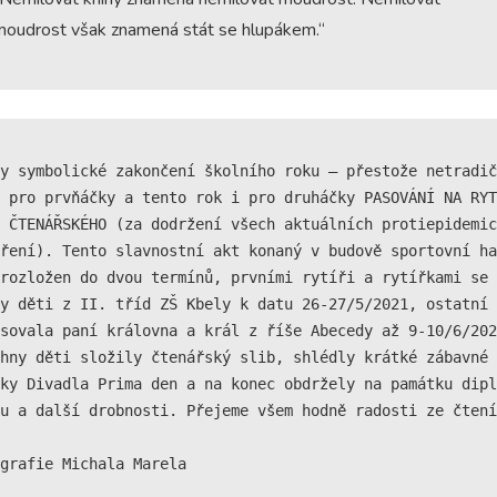
Technické
moudrost však znamená stát se hlupákem.“
cookies jsou
nezbytné pro
správné
fungování
webu a všech
funkcí, které
nabízí.
Nepožadujeme
 pro prvňáčky a tento rok i pro druháčky PASOVÁNÍ NA RYT
Váš souhlas s
 ČTENÁŘSKÉHO (za dodržení všech aktuálních protiepidemic
využitím
technických
ření). Tento slavnostní akt konaný v budově sportovní ha
cookies na
rozložen do dvou termínů, prvními rytíři a rytířkami se 
našem webu. Z
y děti z II. tříd ZŠ Kbely k datu 26-27/5/2021, ostatní 
tohoto důvodu
sovala paní královna a král z říše Abecedy až 9-10/6/202
technické
cookies
hny děti složily čtenářský slib, shlédly krátké zábavné 
nemohou být
ky Divadla Prima den a na konec obdržely na památku dipl
individuálně
u a další drobnosti. Přejeme všem hodně radosti ze čtení
deaktivovány
nebo
aktivovány.
grafie Michala Marela