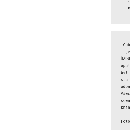
 Coby symbolické zakončení školního roku – přestože netradičního 
– je
ŘÁDU
opat
byl 
stal
odpa
Všec
scén
knih
Foto