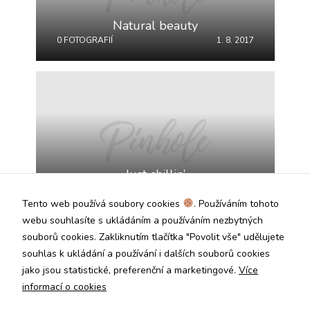
Analytické
Natural beauty
cookies
0 FOTOGRAFIÍ
1. 8. 2017
Analytické
cookies nám
umožňují
měření výkonu
našeho webu
a našich
reklamních
kampaní.
Jejich pomocí
určujeme
Just chillin’
počet návštěv
0 FOTOGRAFIÍ
1. 8. 2017
a zdroje
Tento web používá soubory cookies
. Používáním tohoto
návštěv našich
webu souhlasíte s ukládáním a používáním nezbytných
internetových
stránek. Data
souborů cookies. Zakliknutím tlačítka "Povolit vše" udělujete
získaná
souhlas k ukládání a používání i dalších souborů cookies
pomocí těchto
jako jsou statistické, preferenční a marketingové.
Více
cookies
zpracováváme
informací o cookies
souhrnně, bez