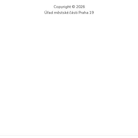
Technické
Copyright © 2026
cookies jsou
Úřad městské části Praha 19
nezbytné pro
správné
fungování
webu a všech
funkcí, které
nabízí.
Nepožadujeme
Váš souhlas s
využitím
technických
cookies na
našem webu. Z
tohoto důvodu
technické
cookies
nemohou být
individuálně
deaktivovány
nebo
aktivovány.