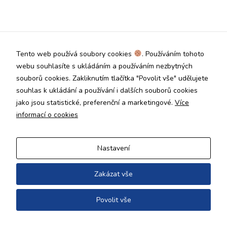
Technické
cookies jsou
nezbytné pro
správné
fungování
Tento web používá soubory cookies
. Používáním tohoto
webu a všech
funkcí, které
webu souhlasíte s ukládáním a používáním nezbytných
nabízí.
souborů cookies. Zakliknutím tlačítka "Povolit vše" udělujete
Nepožadujeme
souhlas k ukládání a používání i dalších souborů cookies
Váš souhlas s
jako jsou statistické, preferenční a marketingové.
Více
využitím
technických
informací o cookies
cookies na
našem webu. Z
tohoto důvodu
Nastavení
technické
cookies
nemohou být
Zakázat vše
individuálně
deaktivovány
Povolit vše
nebo
aktivovány.