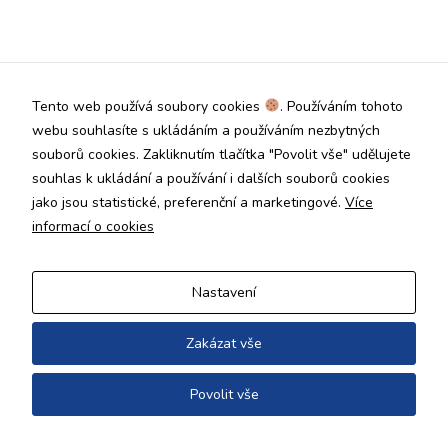
Technické
cookies jsou
nezbytné pro
správné
fungování
Tento web používá soubory cookies
. Používáním tohoto
webu a všech
funkcí, které
webu souhlasíte s ukládáním a používáním nezbytných
nabízí.
souborů cookies. Zakliknutím tlačítka "Povolit vše" udělujete
Nepožadujeme
souhlas k ukládání a používání i dalších souborů cookies
Váš souhlas s
jako jsou statistické, preferenční a marketingové.
Více
využitím
technických
informací o cookies
cookies na
našem webu. Z
tohoto důvodu
Nastavení
technické
cookies
nemohou být
Zakázat vše
individuálně
deaktivovány
Povolit vše
nebo
aktivovány.