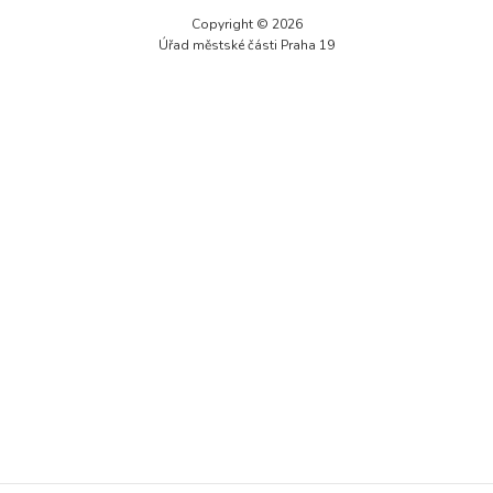
Technické
Copyright © 2026
cookies jsou
Úřad městské části Praha 19
nezbytné pro
správné
fungování
webu a všech
funkcí, které
nabízí.
Nepožadujeme
Váš souhlas s
využitím
technických
cookies na
našem webu. Z
tohoto důvodu
technické
cookies
nemohou být
individuálně
deaktivovány
nebo
aktivovány.