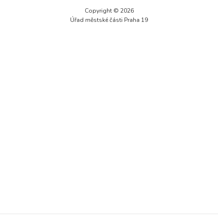
Technické
Copyright © 2026
cookies jsou
Úřad městské části Praha 19
nezbytné pro
správné
fungování
webu a všech
funkcí, které
nabízí.
Nepožadujeme
Váš souhlas s
využitím
technických
cookies na
našem webu. Z
tohoto důvodu
technické
cookies
nemohou být
individuálně
deaktivovány
nebo
aktivovány.