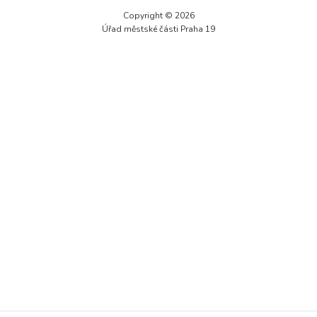
Technické
Copyright © 2026
cookies jsou
Úřad městské části Praha 19
nezbytné pro
správné
fungování
webu a všech
funkcí, které
nabízí.
Nepožadujeme
Váš souhlas s
využitím
technických
cookies na
našem webu. Z
tohoto důvodu
technické
cookies
nemohou být
individuálně
deaktivovány
nebo
aktivovány.