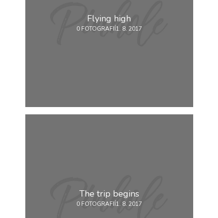
použití
identifikátorů,
Flying high
které ukazují
0 FOTOGRAFIÍ
1. 8. 2017
na konkrétní
uživatelé
našeho webu.
Pokud
vypnete
používání
analytických
cookies ve
vztahu k Vaší
návštěvě,
ztrácíme
možnost
analýzy
výkonu a
optimalizace
našich
opatření.
The trip begins
0 FOTOGRAFIÍ
1. 8. 2017
Personalizované