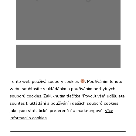
soubory cookie
Používáme rovněž
soubory cookie a
další technologie,
abychom
přizpůsobili naše
webové stránky
potřebám a
zájmům našich
návštěvníků.
Reklamní cookies
Reklamní cookies
Tento web používá soubory cookies
. Používáním tohoto
používáme my
webu souhlasíte s ukládáním a používáním nezbytných
nebo naši partneři,
Hiking with friends
souborů cookies. Zakliknutím tlačítka "Povolit vše" udělujete
abychom Vám
0 FOTOGRAFIÍ
1. 8. 2017
mohli zobrazit
souhlas k ukládání a používání i dalších souborů cookies
vhodné obsahy
jako jsou statistické, preferenční a marketingové.
Více
nebo reklamy jak
informací o cookies
na našich
stránkách, tak na
stránkách třetích