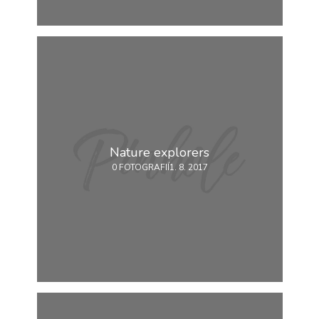
Technické
cookies jsou
nezbytné pro
správné
fungování
webu a všech
funkcí, které
nabízí.
Nepožadujeme
Váš souhlas s
využitím
Nature explorers
technických
0 FOTOGRAFIÍ
1. 8. 2017
cookies na
našem webu. Z
tohoto důvodu
technické
cookies
nemohou být
individuálně
deaktivovány
nebo
aktivovány.