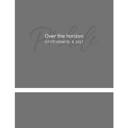
Analytické
cookies
Analytické
cookies nám
umožňují
Over the horizon
měření výkonu
našeho webu
0 FOTOGRAFIÍ
1. 8. 2017
a našich
reklamních
kampaní.
Jejich pomocí
určujeme
počet návštěv
a zdroje
návštěv našich
internetových
stránek. Data
získaná
pomocí těchto
cookies
zpracováváme
souhrnně, bez