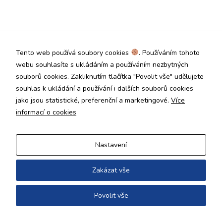
Technické
cookies jsou
nezbytné pro
správné
fungování
Tento web používá soubory cookies
. Používáním tohoto
webu a všech
funkcí, které
webu souhlasíte s ukládáním a používáním nezbytných
nabízí.
souborů cookies. Zakliknutím tlačítka "Povolit vše" udělujete
Nepožadujeme
souhlas k ukládání a používání i dalších souborů cookies
Váš souhlas s
jako jsou statistické, preferenční a marketingové.
Více
využitím
technických
informací o cookies
cookies na
našem webu. Z
tohoto důvodu
Nastavení
technické
cookies
nemohou být
Zakázat vše
individuálně
deaktivovány
Povolit vše
nebo
aktivovány.