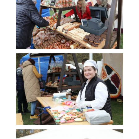
subjektů. Díky tomu
můžeme vytvářet
profily založené na
Vašich zájmech, tak
zvané
pseudonymizované
profily. Na základě
těchto informací
není zpravidla
možná
bezprostřední
identifikace Vaší
osoby, protože
jsou používány
pouze
pseudonymizované
údaje. Pokud
nevyjádříte
souhlas, nebudete
příjemcem obsahů
a reklam
přizpůsobených
Vašim zájmům.