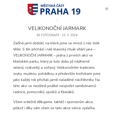
PRAHA 19
VELIKONOČNÍ JARMARK
61 FOTOGRAFIÍ - 23. 3. 2024
Začíná jarní období, na které jsme se mnozí z nás tolik
těšili. S tím přichází i náš klasický rituál vítání jara –
VELIKONOČNÍ JARMARK – jedna z prvních akcí ve
kbelském parku, který je tuto dobu již nádherně
zelený, rozkvetlý a voňavý. Velikonočními tradicemi,
zvyky, muzikou, pohádkou a především tvořivkami jsme
jako každý rok přivítali jarně naladěné návštěvníky. Na
této akci se nezištně podílel nespočet zaměstnanců
radnice, pomocníků, spolků a Kbeláků.
Všem srdečně děkujeme, taktéž i sponzorům akce,
Technické
jelikož i díky vám všem se tato akce velice vydařila.
cookies