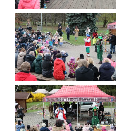
Analytické
cookies
Analytické
cookies nám
umožňují
měření výkonu
našeho webu
a našich
reklamních
kampaní.
Jejich pomocí
určujeme
počet návštěv
a zdroje
návštěv našich
internetových
stránek. Data
získaná
pomocí těchto
cookies
zpracováváme
souhrnně, bez