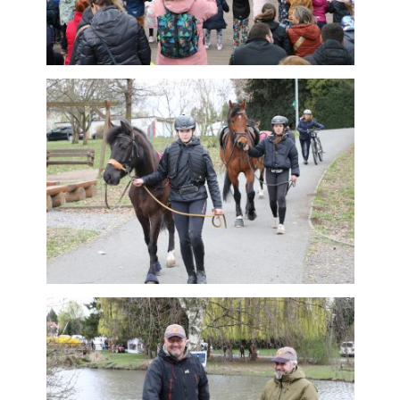
použití
identifikátorů,
které ukazují
na konkrétní
uživatelé
našeho webu.
Pokud
vypnete
používání
analytických
cookies ve
vztahu k Vaší
návštěvě,
ztrácíme
možnost
analýzy
výkonu a
optimalizace
našich
opatření.
Personalizované