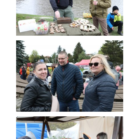
soubory cookie
Používáme rovněž
soubory cookie a
další technologie,
abychom
přizpůsobili naše
webové stránky
potřebám a
zájmům našich
návštěvníků.
Reklamní cookies
Reklamní cookies
používáme my
nebo naši partneři,
abychom Vám
mohli zobrazit
vhodné obsahy
nebo reklamy jak
na našich
stránkách, tak na
stránkách třetích