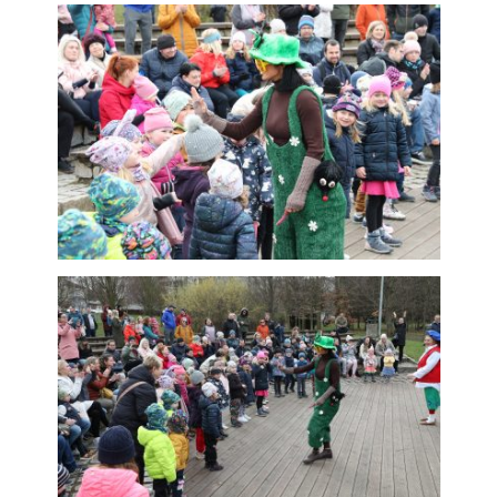
Technické
cookies jsou
nezbytné pro
správné
fungování
webu a všech
funkcí, které
nabízí.
Nepožadujeme
Váš souhlas s
využitím
technických
cookies na
našem webu. Z
tohoto důvodu
technické
cookies
nemohou být
individuálně
deaktivovány
nebo
aktivovány.