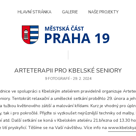
HLAVNÍ STRÁNKA
GALERIE
NAŠE PROJEKTY
PRAHA 19
ARTETERAPII PRO KBELSKÉ SENIORY
9 FOTOGRAFIÍ - 29. 2. 2024
dnice ve spolupráci s Kbelským ateliérem pravidelně organizuje Arteter
niory. Tentokrát relaxační a umělecké setkání proběhlo 29. února a j
a tužkou květinového zátiší a malování křídami. Kurz je vhodný pro úpl
, tak i pro pokročilé. Přijďte si vyzkoušet nejrůznější techniky od malby,
 atd. Další setkání se koná v Kbelském ateliéru 21.března od 13.30 ho
 lití pryskyřicí. Těšíme se na Vaší návštěvu. Více info na
www.kbelskyat
Technické
cookies