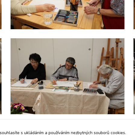
Analytické
cookies
Analytické
cookies nám
umožňují
měření výkonu
našeho webu
a našich
reklamních
kampaní.
Jejich pomocí
určujeme
počet návštěv
a zdroje
návštěv našich
internetových
stránek. Data
získaná
pomocí těchto
cookies
zpracováváme
souhrnně, bez
souhlasíte s ukládáním a používáním nezbytných souborů cookies.