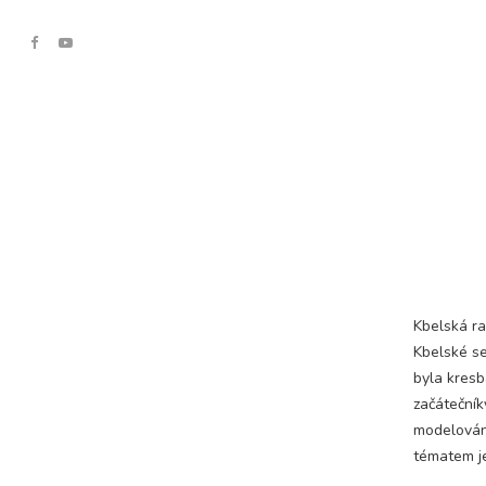
Kbelská ra
Kbelské se
byla kresb
začátečníky
modelování
tématem je