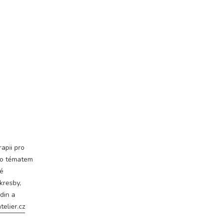
apii pro
eho tématem
né
 kresby,
din a
elier.cz