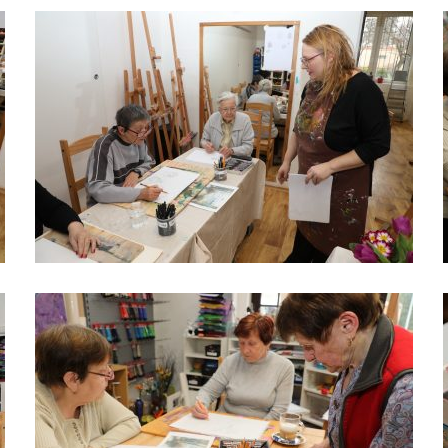
Technické
cookies jsou
nezbytné pro
správné
fungování
webu a všech
funkcí, které
nabízí.
Nepožadujeme
Váš souhlas s
využitím
technických
cookies na
našem webu. Z
tohoto důvodu
technické
cookies
nemohou být
individuálně
deaktivovány
nebo
aktivovány.