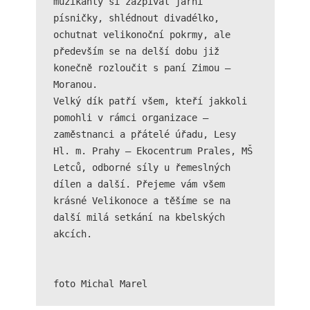
muzikanty si zazpívat jarní 
Technické
písničky, shlédnout divadélko, 
cookies jsou
ochutnat velikonoční pokrmy, ale 
nezbytné pro
správné
především se na delší dobu již 
fungování
konečně rozloučit s paní Zimou –  
webu a všech
Moranou.

funkcí, které
Velký dík patří všem, kteří jakkoli 
nabízí.
Nepožadujeme
pomohli v rámci organizace – 
Váš souhlas s
zaměstnanci a přátelé úřadu, Lesy 
využitím
Hl. m. Prahy – Ekocentrum Prales, MŠ 
technických
cookies na
Letců, odborné síly u řemeslných 
našem webu. Z
dílen a další. Přejeme vám všem 
tohoto důvodu
krásné Velikonoce a těšíme se na 
technické
další milá setkání na kbelských 
cookies
nemohou být
akcích.

individuálně
deaktivovány
nebo
aktivovány.