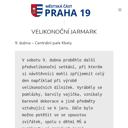
PRAHA 19
VELIKONOČNÍ JARMARK
9. dubna – Centrální park Kbely
V sobotu 9. dubna proběhlo další 
předvelikonoční setkání, při kterém 
si návštěvníci mohli zpříjemnit celý 
den například při výrobě 
velikonočních dílniček. Vyráběly se 
pomlázky, barvily vajíčka, vznikaly 
barevné dekorace a jiné předměty 
vztahující se k jaru. Dále bylo 
možno potěšit se se spoustou 
Technické
zvířátek, spolu s dětmi MŠ a 
cookies