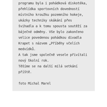
programu byla i pohádková diskotéka, 
Technické
cookies jsou
přehlídka sportovních dovedností 
nezbytné pro
místního kroužku pozemního hokeje, 
správné
ukázky techniky skákání přes 
fungování
webu a všech
švihadla a k tomu spousta soutěží za 
funkcí, které
báječné odměny. Vše bylo zakončeno 
nabízí.
velice povedenou pohádkou divadla 
Nepožadujeme
Krapet s názvem „Příběhy včelích 
Váš souhlas s
využitím
medvídků.

technických
A tak jsme společně vesele přivítali 
cookies na
nový školní rok.

našem webu. Z
Těšíme se na další milá setkání 
tohoto důvodu
technické
příště.

cookies
nemohou být
individuálně
deaktivovány
nebo
aktivovány.