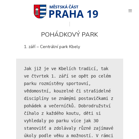
PRAHA 19
POHÁDKOVÝ PARK
září – Centrální park Kbely
Jak již je ve Kbelích tradicí, tak 
ve čtvrtek 1. září se opět po celém 
parku rozmístěny sportovní, 
vědomostní, kouzelné či strašidelné 
disciplíny se známými postavičkami z 
pohádek a večerníčků. Dobrodružství 
číhalo z každého koutu, děti si 
vyhledaly po parku více jak 30 
stanovišť a zdolávaly různé zajímavé 
Technické
úkoly podle věku a možností. V rámci 
cookies