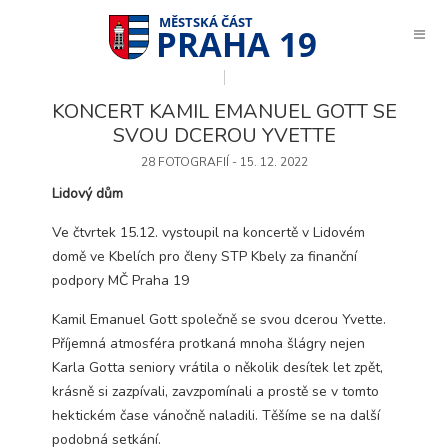
PRAHA 19
KONCERT KAMIL EMANUEL GOTT SE
SVOU DCEROU YVETTE
28 FOTOGRAFIÍ - 15. 12. 2022
Lidový dům
Ve čtvrtek 15.12. vystoupil na koncertě v Lidovém
domě ve Kbelích pro členy STP Kbely za finanční
podpory MČ Praha 19
Kamil Emanuel Gott společně se svou dcerou Yvette.
Příjemná atmosféra protkaná mnoha šlágry nejen
Karla Gotta seniory vrátila o několik desítek let zpět,
krásně si zazpívali, zavzpomínali a prostě se v tomto
hektickém čase vánočně naladili. Těšíme se na další
Technické
podobná setkání.
cookies