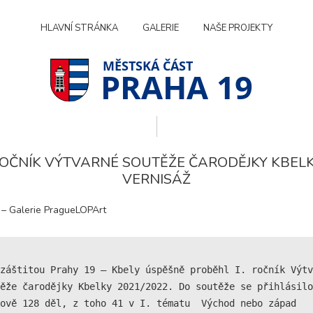
HLAVNÍ STRÁNKA
GALERIE
NAŠE PROJEKTY
PRAHA 19
 ROČNÍK VÝTVARNÉ SOUTĚŽE ČARODĚJKY KBELK
VERNISÁŽ
 – Galerie PragueLOPArt
záštitou Prahy 19 – Kbely úspěšně proběhl I. ročník Výtv
ěže čarodějky Kbelky 2021/2022. Do soutěže se přihlásilo 
Technické
ově 128 děl, z toho 41 v I. tématu  Východ nebo západ 
cookies