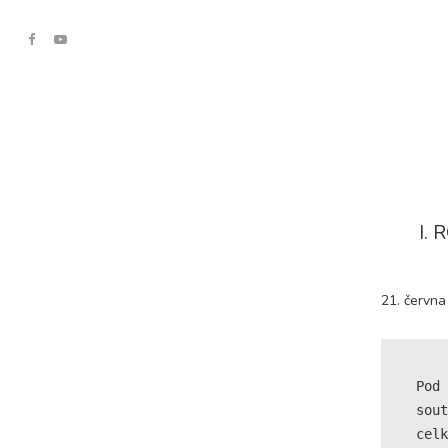
I.
21. června
Pod 
sout
celk