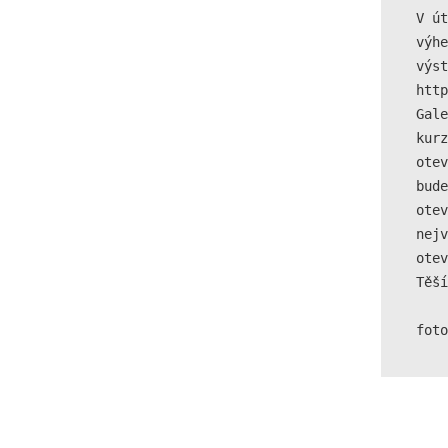
V út
výhe
výst
http
Gale
kurz
otev
bude
otev
nejv
otev
Těší