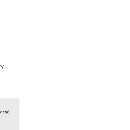
Y –
arné 