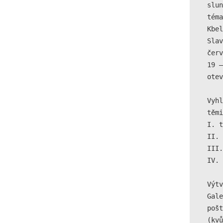
slun
téma
Kbel
Slav
červ
19 –
otev
Vyhl
těmi
I. t
II. 
III.
IV. 
Výtv
Gale
pošt
(kvů