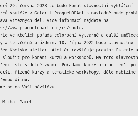
erý 20. června 2023 se bude konat slavnostní vyhlášení 
Analytické
rců soutěže v Galerii PragueLOPArt a následně bude probí
cookies
ava vítězných děl. Více informací najdete na 
Analytické
cookies nám
s://www.praguelopart.com/cs/soutez.

umožňují
rie ve Kbelích pořádá celoroční výtvarné a další uměleck
měření výkonu
y a to včetně prázdnin. 18. října 2022 bude slavnostně 
našeho webu
řen Kbelský ateliér. Ateliér rozšiřuje prostor Galerie a 
a našich
reklamních
 sloužit pro konání kurzů a workshopů. Na toto slavnostn
kampaní.
ření jste srdečně zváni. Pořádáme kurzy pro nejmenší po 
Jejich pomocí
ětší, řízené kurzy a tematické workshopy, dále nabízíme 
určujeme
řenou dílnu.

počet návštěv
a zdroje
me se na Vaší návštěvu.

návštěv našich
internetových
stránek. Data
získaná
pomocí těchto
cookies
zpracováváme
souhrnně, bez