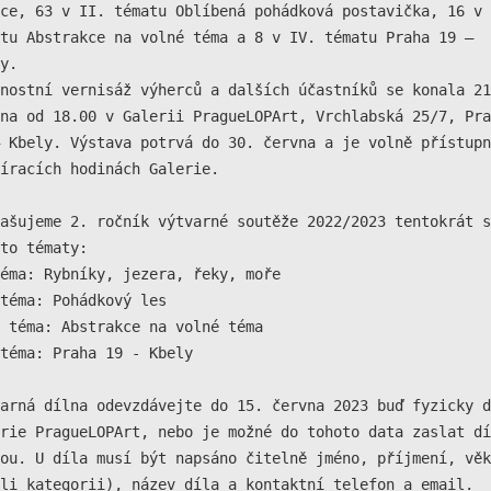
ce, 63 v II. tématu Oblíbená pohádková postavička, 16 v 
Technické
cookies jsou
tu Abstrakce na volné téma a 8 v IV. tématu Praha 19 – 
nezbytné pro
y.

správné
nostní vernisáž výherců a dalších účastníků se konala 21
fungování
na od 18.00 v Galerii PragueLOPArt, Vrchlabská 25/7, Pra
webu a všech
funkcí, které
 Kbely. Výstava potrvá do 30. června a je volně přístupn
nabízí.
íracích hodinách Galerie.

Nepožadujeme
Váš souhlas s
ašujeme 2. ročník výtvarné soutěže 2022/2023 tentokrát s 
využitím
technických
to tématy:

cookies na
éma: Rybníky, jezera, řeky, moře

našem webu. Z
téma: Pohádkový les

tohoto důvodu
 téma: Abstrakce na volné téma

technické
cookies
téma: Praha 19 - Kbely

nemohou být
individuálně
arná dílna odevzdávejte do 15. června 2023 buď fyzicky d
deaktivovány
nebo
rie PragueLOPArt, nebo je možné do tohoto data zaslat dí
aktivovány.
ou. U díla musí být napsáno čitelně jméno, příjmení, věk 
li kategorii), název díla a kontaktní telefon a email.
