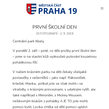
PRAHA 19
PRVNÍ ŠKOLNÍ DEN
30 FOTOGRAFIÍ - 2. 9. 2019
Centrální park Kbely
V pondělí 2. září – poté, co děti prožily první školní den
– jsme si na vlastní kůži vyzkoušeli putování kouzelnou
pohádkovou říší.
V našem krásném parku na děti čekaly všelijaké
postavičky z večerníčků – jako např. Rákosníček,
krteček, Manka.. potkat jste se však mohli i se
strašidly, s krásnými princeznami, s udatnými rytíři, ale
také například s Mimoněm, s Mickey Mousem,
nešikovným klukům z pohádky A JE TO jste mohli
Technické
pomoci kutit, Locika chtěla od dětí pomoci uplést
cookies