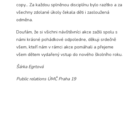
Technické
copy… Za každou splněnou disciplínu bylo razítko a za
cookies jsou
všechny zdolané úkoly čekala děti i zasloužená
nezbytné pro
odměna.
správné
fungování
Doufám, že si všichni návštěvníci akce zažili spolu s
webu a všech
námi krásné pohádkové odpoledne, děkuji srdečně
funkcí, které
nabízí.
všem, kteří nám v rámci akce pomáhali a přejeme
Nepožadujeme
všem dětem vydařený vstup do nového školního roku.
Váš souhlas s
využitím
Šárka Egrtová
technických
cookies na
Public relations ÚMČ Praha 19
našem webu. Z
tohoto důvodu
technické
cookies
nemohou být
individuálně
deaktivovány
nebo
aktivovány.