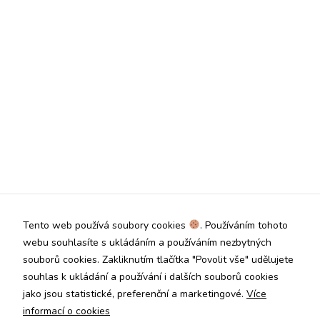
použití
identifikátorů,
které ukazují
na konkrétní
uživatelé
našeho webu.
Pokud
vypnete
používání
analytických
cookies ve
vztahu k Vaší
návštěvě,
ztrácíme
možnost
analýzy
výkonu a
Tento web používá soubory cookies
. Používáním tohoto
optimalizace
webu souhlasíte s ukládáním a používáním nezbytných
našich
souborů cookies. Zakliknutím tlačítka "Povolit vše" udělujete
opatření.
souhlas k ukládání a používání i dalších souborů cookies
jako jsou statistické, preferenční a marketingové.
Více
Personalizované
informací o cookies