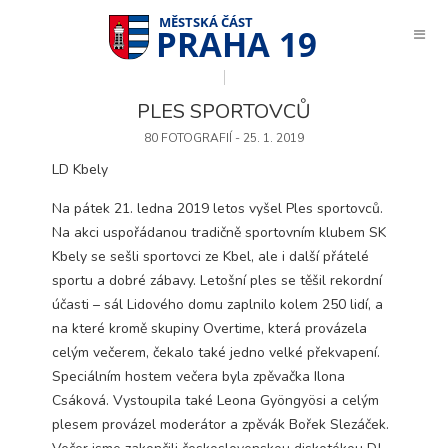
PRAHA 19
PLES SPORTOVCŮ
80 FOTOGRAFIÍ - 25. 1. 2019
LD Kbely
Na pátek 21. ledna 2019 letos vyšel Ples sportovců.
Na akci uspořádanou tradičně sportovním klubem SK
Kbely se sešli sportovci ze Kbel, ale i další přátelé
sportu a dobré zábavy. Letošní ples se těšil rekordní
účasti – sál Lidového domu zaplnilo kolem 250 lidí, a
na které kromě skupiny Overtime, která provázela
celým večerem, čekalo také jedno velké překvapení.
Speciálním hostem večera byla zpěvačka Ilona
Csáková. Vystoupila také Leona Gyöngyösi a celým
Technické
plesem provázel moderátor a zpěvák Bořek Slezáček.
cookies