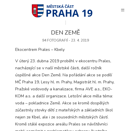
PRAHA 19
DEN ZEMĚ
94 FOTOGRAFIÍ - 23. 4. 2019
Ekocentrem Prales – Kbely
V úterý 23. dubna 2019 proběhl v ekocentru Prales,
nacházející se v naší městské části, další ročník
úspěšné akce Den Země. Na pořádání akce se podílí
MČ Praha 19, Lesy hl. m. Prahy, Magistrát hl. m. Prahy,
Pražské vodovody a kanalizace, firma AVE a.s., EKO-
KOM a.s. a další organizace. Letošní akce měla téma:
voda – pokladnice Země. Akce se kromě dospělých
zúčastnily stovky dětí z mateřských a základních škol
nejen ze Kbel, ale i ze sousedních městských částí.
Technické
Kromě stálé expozice areálu Prales se návštěvníci
cookies