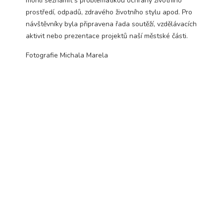
mohli seznámit s problematikou ochrany životního
Technické
prostředí, odpadů, zdravého životního stylu apod. Pro
cookies jsou
návštěvníky byla připravena řada soutěží, vzdělávacích
nezbytné pro
správné
aktivit nebo prezentace projektů naší městské části.
fungování
webu a všech
Fotografie Michala Marela
funkcí, které
nabízí.
Nepožadujeme
Váš souhlas s
využitím
technických
cookies na
našem webu. Z
tohoto důvodu
technické
cookies
nemohou být
individuálně
deaktivovány
nebo
aktivovány.