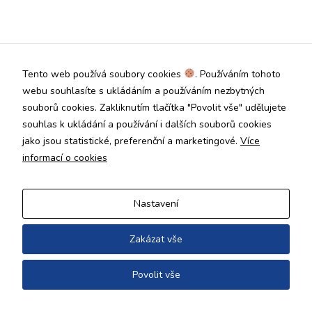
Technické
cookies jsou
nezbytné pro
správné
fungování
Tento web používá soubory cookies
. Používáním tohoto
webu a všech
funkcí, které
webu souhlasíte s ukládáním a používáním nezbytných
nabízí.
souborů cookies. Zakliknutím tlačítka "Povolit vše" udělujete
Nepožadujeme
souhlas k ukládání a používání i dalších souborů cookies
Váš souhlas s
jako jsou statistické, preferenční a marketingové.
Více
využitím
technických
informací o cookies
cookies na
našem webu. Z
tohoto důvodu
Nastavení
technické
cookies
nemohou být
Zakázat vše
individuálně
deaktivovány
Povolit vše
nebo
aktivovány.