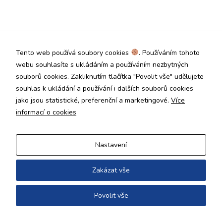
Technické
cookies jsou
nezbytné pro
správné
fungování
Tento web používá soubory cookies
. Používáním tohoto
webu a všech
funkcí, které
webu souhlasíte s ukládáním a používáním nezbytných
nabízí.
souborů cookies. Zakliknutím tlačítka "Povolit vše" udělujete
Nepožadujeme
souhlas k ukládání a používání i dalších souborů cookies
Váš souhlas s
jako jsou statistické, preferenční a marketingové.
Více
využitím
technických
informací o cookies
cookies na
našem webu. Z
tohoto důvodu
Nastavení
technické
cookies
nemohou být
Zakázat vše
individuálně
deaktivovány
Povolit vše
nebo
aktivovány.