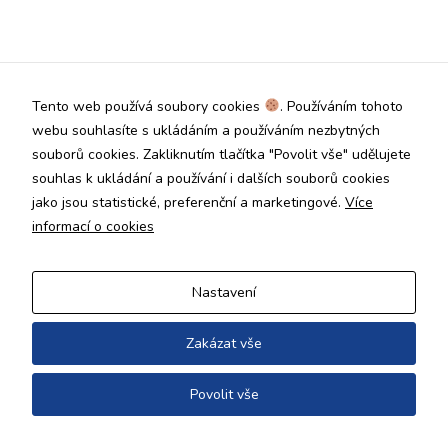
Technické
cookies jsou
nezbytné pro
správné
fungování
Tento web používá soubory cookies
. Používáním tohoto
webu a všech
funkcí, které
webu souhlasíte s ukládáním a používáním nezbytných
nabízí.
souborů cookies. Zakliknutím tlačítka "Povolit vše" udělujete
Nepožadujeme
souhlas k ukládání a používání i dalších souborů cookies
Váš souhlas s
jako jsou statistické, preferenční a marketingové.
Více
využitím
technických
informací o cookies
cookies na
našem webu. Z
tohoto důvodu
Nastavení
technické
cookies
nemohou být
Zakázat vše
individuálně
deaktivovány
Povolit vše
nebo
aktivovány.