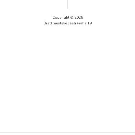
Technické
cookies jsou
nezbytné pro
Copyright © 2026
správné
Úřad městské části Praha 19
fungování
webu a všech
funkcí, které
nabízí.
Nepožadujeme
Váš souhlas s
využitím
technických
cookies na
našem webu. Z
tohoto důvodu
technické
cookies
nemohou být
individuálně
deaktivovány
nebo
aktivovány.