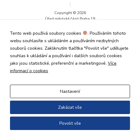
Technické
cookies jsou
Copyright © 2026
nezbytné pro
Úřad městské části Praha 19
správné
fungování
Tento web používá soubory cookies
. Používáním tohoto
webu a všech
funkcí, které
webu souhlasíte s ukládáním a používáním nezbytných
nabízí.
souborů cookies. Zakliknutím tlačítka "Povolit vše" udělujete
Nepožadujeme
souhlas k ukládání a používání i dalších souborů cookies
Váš souhlas s
jako jsou statistické, preferenční a marketingové.
Více
využitím
technických
informací o cookies
cookies na
našem webu. Z
tohoto důvodu
Nastavení
technické
cookies
nemohou být
Zakázat vše
individuálně
deaktivovány
Povolit vše
nebo
aktivovány.