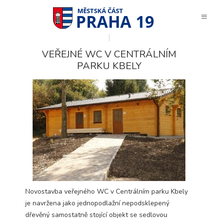
PRAHA 19
VEŘEJNÉ WC V CENTRÁLNÍM
PARKU KBELY
Novostavba veřejného WC v Centrálním parku Kbely
je navržena jako jednopodlažní nepodsklepený
Technické
dřevěný samostatně stojící objekt se sedlovou
cookies