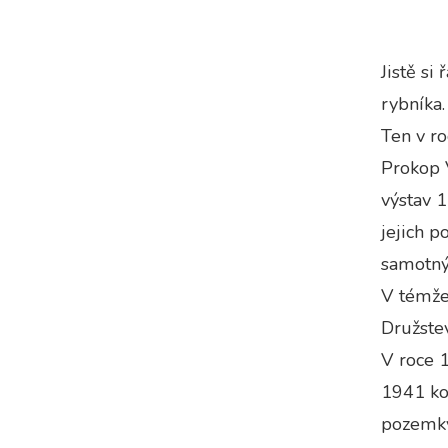
Jistě si
rybníka.
Ten v r
Prokop V
výstav 1
jejich p
samotný
V témže
Družstev
V roce 1
1941 ko
pozemky