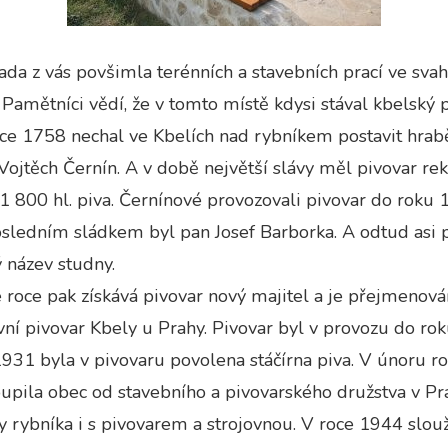
Technické
cookies jsou
nezbytné pro
 řada z vás povšimla terénních a stavebních prací ve sva
správné
fungování
 Pamětníci vědí, že v tomto místě kdysi stával kbelský p
webu a všech
funkcí, které
oce 1758 nechal ve Kbelích nad rybníkem postavit hrab
nabízí.
ojtěch Černín. A v době největší slávy měl pivovar re
Nepožadujeme
Váš souhlas s
1 800 hl. piva. Černínové provozovali pivovar do roku 
využitím
technických
osledním sládkem byl pan Josef Barborka. A odtud asi p
cookies na
 název studny.
našem webu. Z
tohoto důvodu
 roce pak získává pivovar nový majitel a je přejmenová
technické
cookies
ní pivovar Kbely u Prahy. Pivovar byl v provozu do ro
nemohou být
individuálně
931 byla v pivovaru povolena stáčírna piva. V únoru r
deaktivovány
upila obec od stavebního a pivovarského družstva v Pr
nebo
aktivovány.
 rybníka i s pivovarem a strojovnou. V roce 1944 slouž