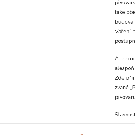
pivovars
také obe
budova 
Vaření p
postupně
A po mn
alespoň 
Zde při
zvané „
pivovaru
Slavnos