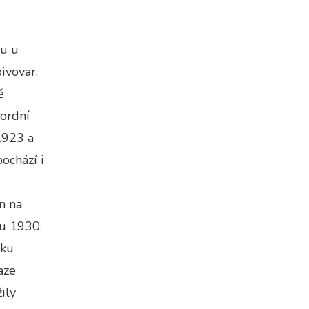
hu u
ivovar.
ě
kordní
1923 a
ochází i
n na
ku 1930.
oku
aze
ily