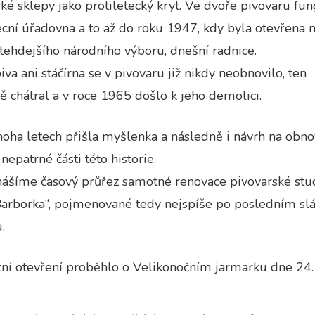
ké sklepy jako protiletecký kryt. Ve dvoře pivovaru fu
Analytické
cní úřadovna a to až do roku 1947, kdy byla otevřena 
cookies
tehdejšího národního výboru, dnešní radnice.
Analytické
cookies nám
iva ani stáčírna se v pivovaru již nikdy neobnovilo, ten
umožňují
měření výkonu
 chátral a v roce 1965 došlo k jeho demolici.
našeho webu
a našich
reklamních
oha letech přišla myšlenka a následně i návrh na obn
kampaní.
nepatrné části této historie.
Jejich pomocí
určujeme
nášíme časový průřez samotné renovace pivovarské stu
počet návštěv
a zdroje
Barborka“, pojmenované tedy nejspíše po posledním sl
návštěv našich
internetových
.
stránek. Data
získaná
pomocí těchto
tní otevření proběhlo o Velikonočním jarmarku dne 24.
cookies
zpracováváme
souhrnně, bez