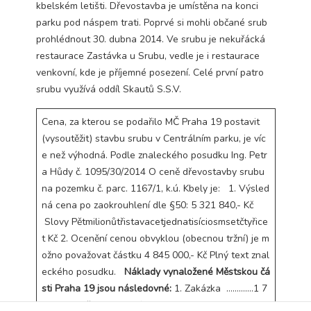
kbelském letišti. Dřevostavba je umístěna na konci
Technické
parku pod náspem trati. Poprvé si mohli občané srub
cookies jsou
nezbytné pro
prohlédnout 30. dubna 2014. Ve srubu je nekuřácká
správné
restaurace Zastávka u Srubu, vedle je i restaurace
fungování
venkovní, kde je příjemné posezení. Celé první patro
webu a všech
srubu využívá oddíl Skautů S.S.V.
funkcí, které
nabízí.
Nepožadujeme
Cena, za kterou se podařilo MČ Praha 19 postavit
Váš souhlas s
(vysoutěžit) stavbu srubu v Centrálním parku, je víc
využitím
e než výhodná. Podle znaleckého posudku Ing. Petr
technických
cookies na
a Hůdy č. 1095/30/2014 O ceně dřevostavby srubu
našem webu. Z
na pozemku č. parc. 1167/1, k.ú. Kbely je: 1. Výsled
tohoto důvodu
ná cena po zaokrouhlení dle §50: 5 321 840,- Kč
technické
cookies
Slovy Pětmilionůtřistavacetjednatisíciosmsetčtyřice
nemohou být
t Kč 2. Ocenění cenou obvyklou (obecnou tržní) je m
individuálně
ožno považovat částku 4 845 000,- Kč
Plný text znal
deaktivovány
eckého posudku.
Náklady vynaložené Městskou čá
nebo
aktivovány.
sti Praha 19 jsou následovné:
1. Zakázka ………….1 7
92 000,- Kč DPH 21 % ………..376 320,- ………celkem