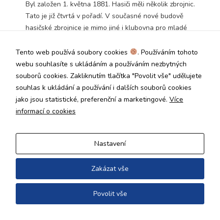
Byl založen 1. května 1881. Hasiči měli několik zbrojnic.
Technické
Tato je již čtvrtá v pořadí. V současné nové budově
cookies jsou
nezbytné pro
hasičské zbrojnice je mimo jiné i klubovna pro mladé
správné
hasiče a dorost, místnosti pro hasiče a hlavně
fungování
místnosti pro moderní techniku.
Tento web používá soubory cookies
. Používáním tohoto
webu a všech
funkcí, které
webu souhlasíte s ukládáním a používáním nezbytných
nabízí.
souborů cookies. Zakliknutím tlačítka "Povolit vše" udělujete
Nepožadujeme
souhlas k ukládání a používání i dalších souborů cookies
Copyright © 2026
Váš souhlas s
Úřad městské části Praha 19
jako jsou statistické, preferenční a marketingové.
Více
využitím
technických
informací o cookies
cookies na
našem webu. Z
tohoto důvodu
Nastavení
technické
cookies
nemohou být
Zakázat vše
individuálně
deaktivovány
Povolit vše
nebo
aktivovány.