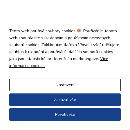
Technické
cookies jsou
nezbytné pro
správné
fungování
Tento web používá soubory cookies
. Používáním tohoto
webu a všech
funkcí, které
webu souhlasíte s ukládáním a používáním nezbytných
nabízí.
souborů cookies. Zakliknutím tlačítka "Povolit vše" udělujete
Nepožadujeme
souhlas k ukládání a používání i dalších souborů cookies
Váš souhlas s
jako jsou statistické, preferenční a marketingové.
Více
využitím
technických
informací o cookies
cookies na
našem webu. Z
tohoto důvodu
Nastavení
technické
cookies
nemohou být
Zakázat vše
individuálně
deaktivovány
Povolit vše
nebo
aktivovány.