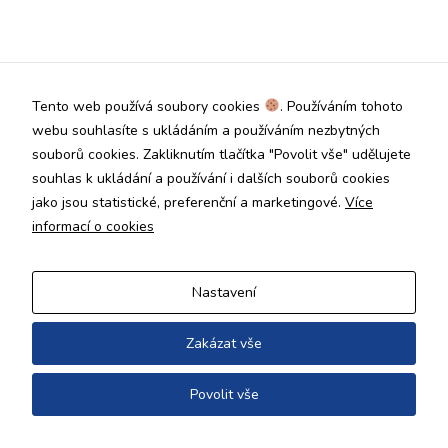
Technické
cookies jsou
nezbytné pro
správné
fungování
Tento web používá soubory cookies
. Používáním tohoto
webu a všech
funkcí, které
webu souhlasíte s ukládáním a používáním nezbytných
nabízí.
souborů cookies. Zakliknutím tlačítka "Povolit vše" udělujete
Nepožadujeme
souhlas k ukládání a používání i dalších souborů cookies
Váš souhlas s
jako jsou statistické, preferenční a marketingové.
Více
využitím
technických
informací o cookies
cookies na
našem webu. Z
tohoto důvodu
Nastavení
technické
cookies
nemohou být
Zakázat vše
individuálně
deaktivovány
Povolit vše
nebo
aktivovány.