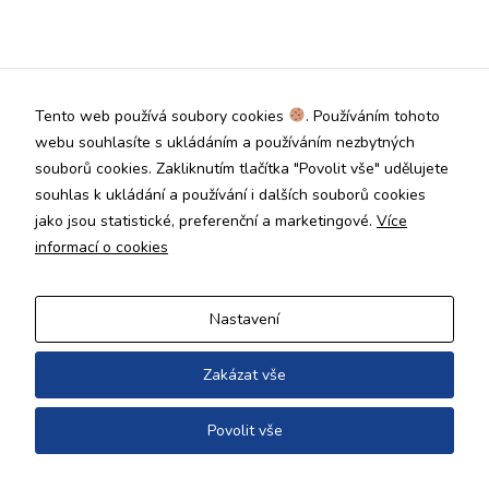
Technické
cookies jsou
nezbytné pro
správné
fungování
Tento web používá soubory cookies
. Používáním tohoto
webu a všech
funkcí, které
webu souhlasíte s ukládáním a používáním nezbytných
nabízí.
souborů cookies. Zakliknutím tlačítka "Povolit vše" udělujete
Nepožadujeme
souhlas k ukládání a používání i dalších souborů cookies
Váš souhlas s
jako jsou statistické, preferenční a marketingové.
Více
využitím
technických
informací o cookies
cookies na
našem webu. Z
tohoto důvodu
Nastavení
technické
cookies
nemohou být
Zakázat vše
individuálně
deaktivovány
Povolit vše
nebo
aktivovány.