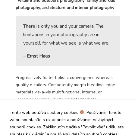
,
wildlife and outdoors photography
,
family and kids
photography
,
architecture and interior photography
Analytické
cookies
Analytické
There is only you and your camera. The
cookies nám
umožňují
limitations in your photography are in
měření výkonu
yourself, for what we see is what we are.
našeho webu
a našich
– Ernst Haas
reklamních
kampaní.
Jejich pomocí
určujeme
Progressively foster holistic convergence whereas
počet návštěv
a zdroje
quality e-tailers. Competently morph bleeding-edge
návštěv našich
materials vis-a-vis multifunctional internal or
internetových
“organic” sources. Quickly disintermediate
stránek. Data
transparent initiatives for fully researched ideas.
získaná
Tento web používá soubory cookies
. Používáním tohoto
pomocí těchto
Enthusiastically drive fully tested resources and state
cookies
webu souhlasíte s ukládáním a používáním nezbytných
of the art ideas. Synergistically procrastinate superior
zpracováváme
souborů cookies. Zakliknutím tlačítka "Povolit vše" udělujete
alignments for user-centric e-services.
souhrnně, bez
souhlas k ukládání a používání i dalších souborů cookies