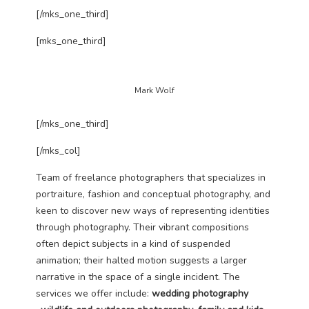
Technické
[/mks_one_third]
cookies jsou
nezbytné pro
[mks_one_third]
správné
fungování
webu a všech
funkcí, které
Mark Wolf
nabízí.
Nepožadujeme
[/mks_one_third]
Váš souhlas s
využitím
[/mks_col]
technických
cookies na
Team of freelance photographers that specializes in
našem webu. Z
tohoto důvodu
portraiture, fashion and conceptual photography, and
technické
keen to discover new ways of representing identities
cookies
through photography. Their vibrant compositions
nemohou být
often depict subjects in a kind of suspended
individuálně
deaktivovány
animation; their halted motion suggests a larger
nebo
narrative in the space of a single incident. The
aktivovány.
services we offer include:
wedding photography