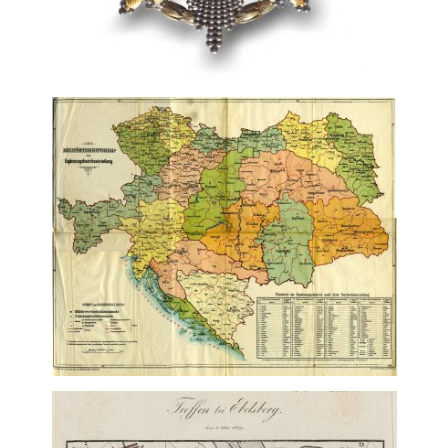
Analytické
cookies
Analytické
cookies nám
umožňují
měření výkonu
našeho webu
a našich
reklamních
kampaní.
Jejich pomocí
určujeme
počet návštěv
a zdroje
návštěv našich
internetových
stránek. Data
získaná
pomocí těchto
cookies
zpracováváme
souhrnně, bez