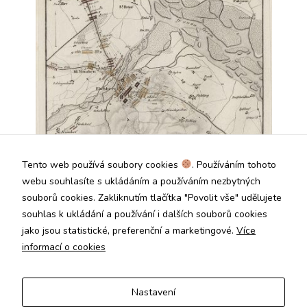
použití
identifikátorů,
které ukazují
na konkrétní
uživatelé
našeho webu.
Pokud
vypnete
používání
analytických
cookies ve
vztahu k Vaší
návštěvě,
Tento web používá soubory cookies
. Používáním tohoto
ztrácíme
webu souhlasíte s ukládáním a používáním nezbytných
možnost
souborů cookies. Zakliknutím tlačítka "Povolit vše" udělujete
analýzy
výkonu a
souhlas k ukládání a používání i dalších souborů cookies
optimalizace
jako jsou statistické, preferenční a marketingové.
Více
našich
informací o cookies
opatření.
Nastavení
Personalizované