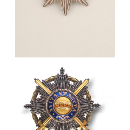
Technické
cookies jsou
nezbytné pro
správné
fungování
webu a všech
funkcí, které
nabízí.
Nepožadujeme
Váš souhlas s
využitím
technických
cookies na
našem webu. Z
tohoto důvodu
technické
cookies
nemohou být
individuálně
deaktivovány
nebo
aktivovány.